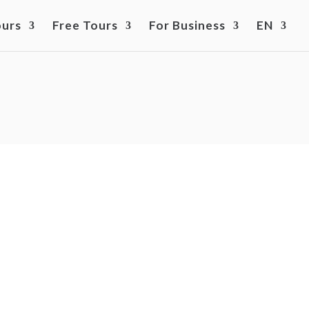
ours
Free Tours
For Business
EN