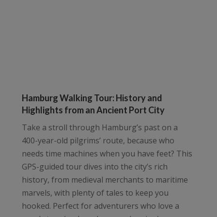
Elbphilharmonie oder die Altstadt, wir führen
euch mit spannenden Geschichten durch die
Städte direkt vom Handy aus.
Hamburg Walking Tour: History and
Highlights from an Ancient Port City
Take a stroll through Hamburg’s past on a
400-year-old pilgrims’ route, because who
needs time machines when you have feet? This
GPS-guided tour dives into the city’s rich
history, from medieval merchants to maritime
marvels, with plenty of tales to keep you
hooked. Perfect for adventurers who love a