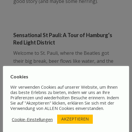
good story (and maybe some herring).
Sensational St Pauli: A Tour of Hamburg‘s
Red Light District
Welcome to St. Pauli, where the Beatles got
their big break, beer flows like water, and the
red lights have been glowing since forever.
This tour spills the tea (and maybe a pint) on
Cookies
Hamburg’s wildest district, from legendary
Wir verwenden Cookies auf unserer Website, um Ihnen
das beste Erlebnis zu bieten, indem wir uns an Ihre
music venues to some
very
questionable career
Präferenzen und wiederholten Besuche erinnern. Indem
choices. It’s history, hilarity, and just enough
Sie auf "Akzeptieren" klicken, erklären Sie sich mit der
Verwendung von ALLEN Cookies einverstanden.
scandal to keep you blushing. What more could
you want?
AKZEPTIEREN
Cookie-Einstellungen