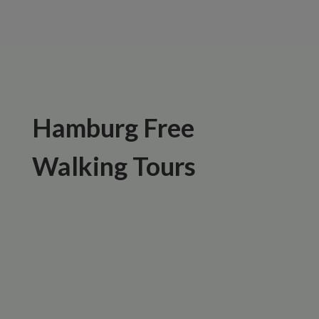
Hamburg Free
Walking Tours
Willkommen in Hamburg, die Stadt der
beeindruckenden Kanäle, leckeren
Fischbrötchen und einem Wetter, das
euch immer wieder überrascht! Als Gäste
des Generator Hostel habt ihr euch