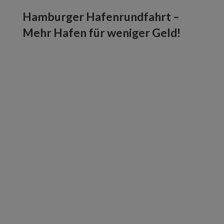
Hamburger Hafenrundfahrt –
Mehr Hafen für weniger Geld!
Erlebt Hamburgs legendären Hafen aus
nächster Nähe und schnappt euch eine
Hamburger Hafenrundfahrt! Wir zeigen euch
alles ohne Seemannsgarn, aber mit jeder
Menge Spaß!
Unsere Tickets gibt’s online mit Rabatten. So
bleibt mehr Budget für Fischbrötchen und ein
kühles Bier nach der Tour.
Also, kommt an Bord!