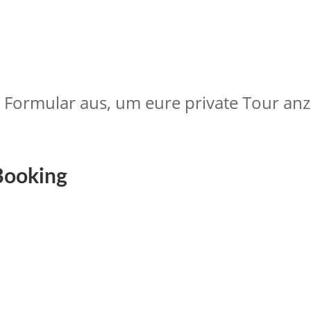
cht jetzt eure
Tour mit
privatem Transp
s Formular aus, um eure private Tour an
 Booking