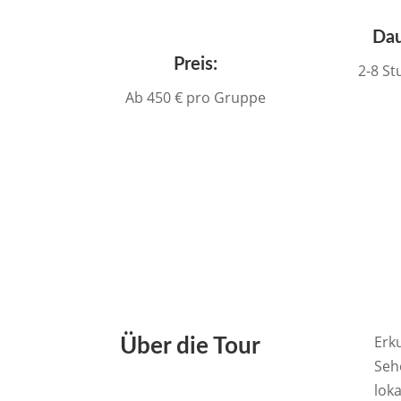
Dau
Preis:
2-8 S
Ab 450 € pro Gruppe
Erk
Über die Tour
Seh
lok