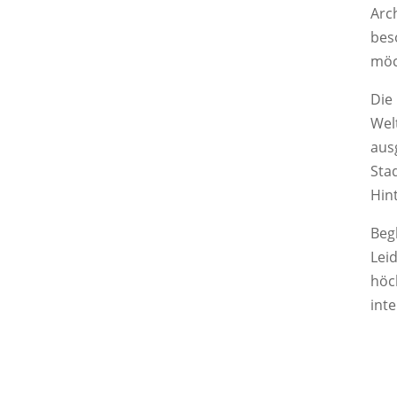
Arch
bes
möc
Die
Wel
aus
Sta
Hin
Beg
Lei
höc
int