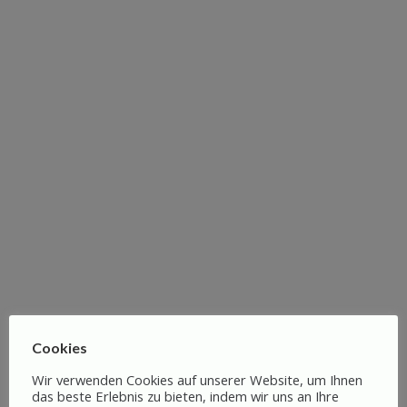
Reisebegleiter
Egal ob
Hamburg-Altstadt, Lüneburg, Bremen
oder Hamburg-St. Pauli – wir führen euch
mit spannenden Geschichten und lokalen
Insights durch die Städte.
Flexibilität:
Schlendert frei herum. Ihr
bestimmt das Tempo und die Pipi-
Pausen.
Lokale Insights:
Unsere Audio-Tour ist
wie ein echter Hamburger Jung in
eurer Tasche, der euch Klönschnack
und Geschichten ohne langes Gelaber
Cookies
erzählt.
Wir verwenden Cookies auf unserer Website, um Ihnen
Einfache Navigation:
Einfach
das beste Erlebnis zu bieten, indem wir uns an Ihre