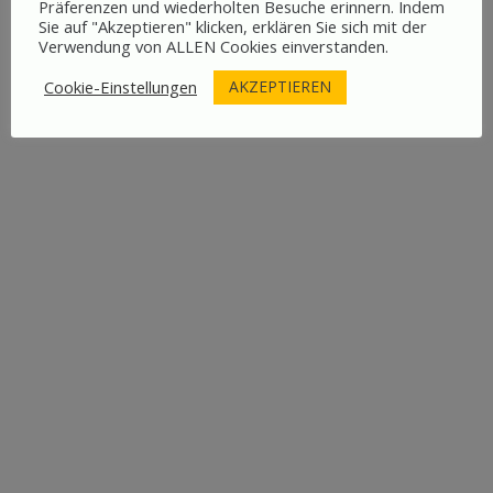
Präferenzen und wiederholten Besuche erinnern. Indem
herunterladen, Kopfhörer rein und los
Sie auf "Akzeptieren" klicken, erklären Sie sich mit der
geht’s!
Verwendung von ALLEN Cookies einverstanden.
AKZEPTIEREN
Cookie-Einstellungen
Dabei gibt’s Geschichten, die
so spannend sind, dass ihr glatt
vergessen könntet, euch zwischendurch
ein Fischbrötchen zu gönnen.