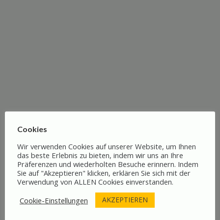
Craft Beer & beste Stimmung – Die
perfekte Kombination
Cookies
Wir verwenden Cookies auf unserer Website, um Ihnen
Das große Finale – Besuch einer Craft
das beste Erlebnis zu bieten, indem wir uns an Ihre
Präferenzen und wiederholten Besuche erinnern. Indem
Beer Brauerei
Sie auf "Akzeptieren" klicken, erklären Sie sich mit der
Verwendung von ALLEN Cookies einverstanden.
AKZEPTIEREN
Cookie-Einstellungen