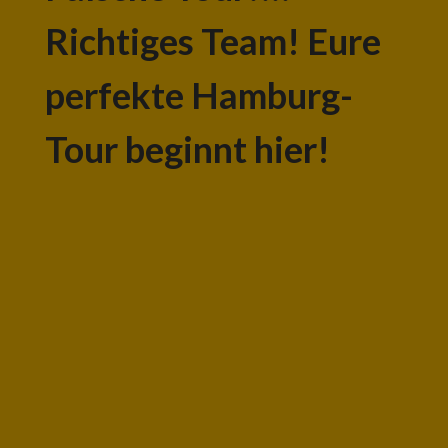
Richtiges Team! Eure
perfekte Hamburg-
Tour beginnt hier!
Glückwunsch! Ihr habt Hamburgs
geheimes Bonus-Level freigeschaltet! Wir
haben eine Schatzkiste voller
fantastischer privater Touren, die nur
darauf warten, von euch entdeckt zu
werden. Also entstaubt euren Kompass
(oder noch besser… klickt einfach auf