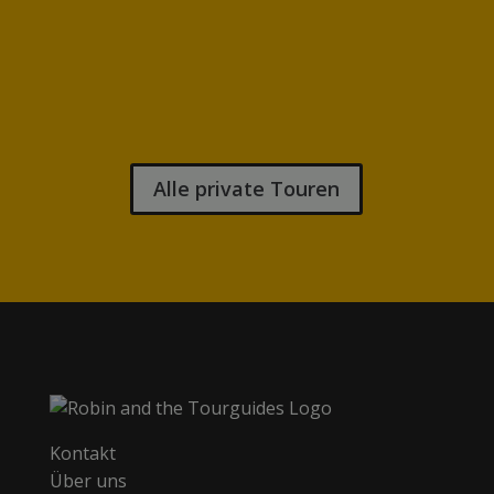
den Button unten) und lasst uns die
perfekte Tour finden, bei der ihr sagt:
„Genau DAS habe ich gesucht!“
Alle private Touren
Kontakt
Über uns