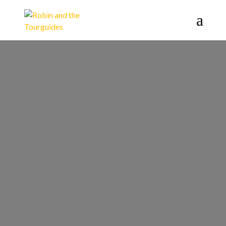
Private
Hamburg
Bollerwagen
Rally Tour
Private Tour anfragen