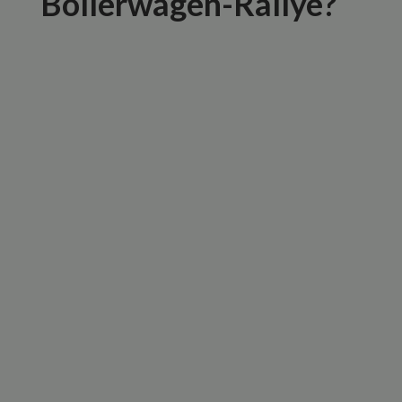
Bollerwagen-Rallye?
Lokale Experten-Guides – Bier, Spaß &
Stadtgeheimnisse
Persönliches Gruppenerlebnis – Keine
Touristenmassen, nur gute Zeiten